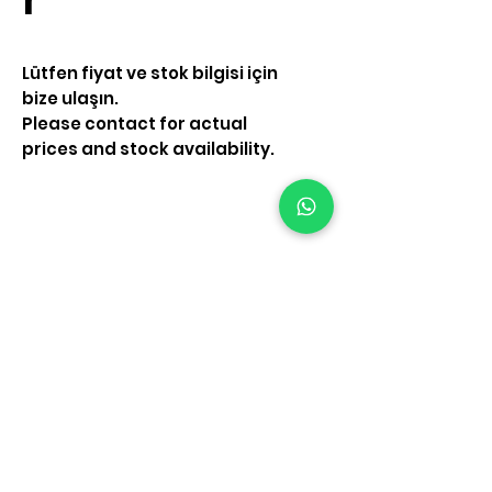
Lütfen fiyat ve stok bilgisi için
bize ulaşın.
Please contact for actual
prices and stock availability.
Bize Ulaşın
Alemdağ Catalmese
Mh.Resadiye Cd No 86
Çekmeköy İstanbul
Tel. +
90 216 484 84 42
E-posta.
info@polsis.com
© 2024 by Polsis.