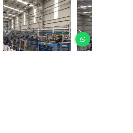
Bize Ulaşın
Alemdağ Catalmese
Mh.Resadiye Cd No 86
Çekmeköy İstanbul