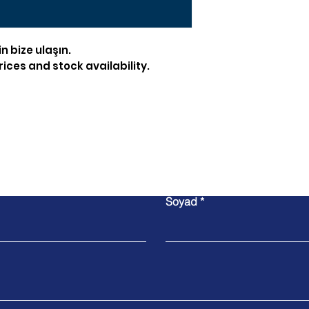
in bize ulaşın.
ices and stock availability.
Bize Ulaşın
Soyad