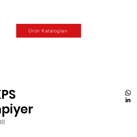
Ürün Katalogları
XPS
piyer
88