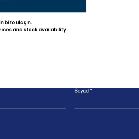
in bize ulaşın.
ices and stock availability.
Bize Ulaşın
Soyad