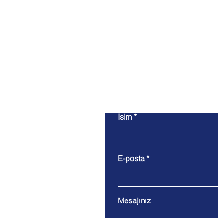
İsim
E-posta
Mesajınız