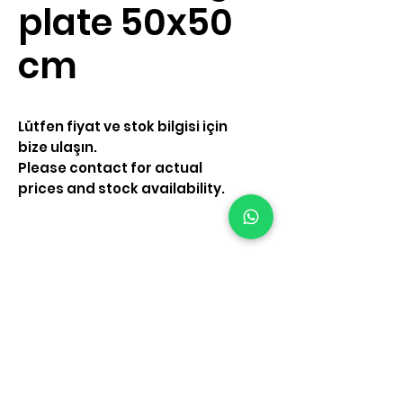
plate 50x50
cm
Lütfen fiyat ve stok bilgisi için
bize ulaşın.
Please contact for actual
prices and stock availability.
Contact Us
Alemdağ Catalmese
Mh.Resadiye Cd No 86
Çekmeköy İstanbul