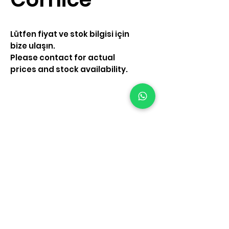
Lütfen fiyat ve stok bilgisi için
bize ulaşın.
Please contact for actual
prices and stock availability.
Contact Us
Alemdağ Catalmese
Mh.Resadiye Cd No 86
Çekmeköy İstanbul
Tel. +
90 216 484 84 42
Email.
info@polsis.com
© 2024 by Polsis.