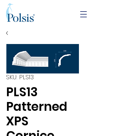
SKU: PLS13
PLS13
Patterned
XPS
Cornice